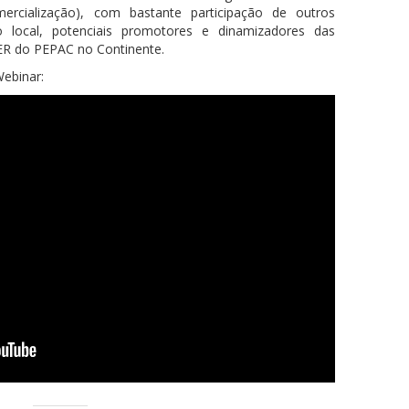
ercialização), com bastante participação de outros
o local, potenciais promotores e dinamizadores das
ER do PEPAC no Continente.
Webinar: