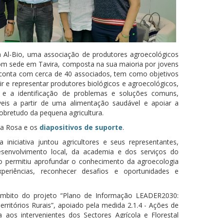
a Al-Bio, uma associação de produtores agroecológicos
om sede em Tavira, composta na sua maioria por jovens
e conta com cerca de 40 associados, tem como objetivos
nir e representar produtores biológicos e agroecológicos,
as e a identificação de problemas e soluções comuns,
veis a partir de uma alimentação saudável e apoiar a
obretudo da pequena agricultura.
la Rosa e os
diapositivos de suporte
.
iniciativa juntou agricultores e seus representantes,
senvolvimento local, da academia e dos serviços do
o permitiu aprofundar o conhecimento da agroecologia
experiências, reconhecer desafios e oportunidades e
 âmbito do projeto “Plano de Informação LEADER2030:
rritórios Rurais”, apoiado pela medida 2.1.4 - Ações de
 aos intervenientes dos Sectores Agrícola e Florestal