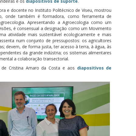
andeiras e os
diapositivos de suporte
.
ora e docente no Instituto Politécnico de Viseu, mostrou
o, onde também é formadora, como ferramenta de
agroecologia. Apresentando a Agroecologia como um
 visões, é consensual a designação como um Movimento
uma atividade mais sustentável ecologicamente e mais
assenta num conjunto de pressupostos: os agricultores
as; devem, de forma justa, ter acesso à terra, à água, às
endentes da grande indústria; os sistemas alimentares
mental a colaboração transectorial.
de Cristina Amaro da Costa e aos
di
apositivos
de