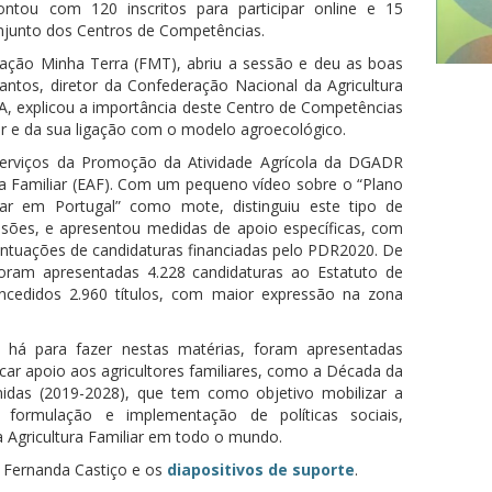
ntou com 120 inscritos para participar online e 15
onjunto dos Centros de Competências.
ação Minha Terra (FMT), abriu a sessão e deu as boas
Santos, diretor da Confederação Nacional da Agricultura
, explicou a importância deste Centro de Competências
iar e da sua ligação com o modelo agroecológico.
Serviços da Promoção da Atividade Agrícola da DGADR
ra Familiar (EAF). Com um pequeno vídeo sobre o “Plano
iar em Portugal” como mote, distinguiu este tipo de
nsões, e apresentou medidas de apoio específicas, com
ntuações de candidaturas financiadas pelo PDR2020. De
ram apresentadas 4.228 candidaturas ao Estatuto de
concedidos 2.960 títulos, com maior expressão na zona
há para fazer nestas matérias, foram apresentadas
ar apoio aos agricultores familiares, como a Década da
nidas (2019-2028), que tem como objetivo mobilizar a
 formulação e implementação de políticas sociais,
 Agricultura Familiar em todo o mundo.
r Fernanda Castiço e os
diapositivos de suporte
.